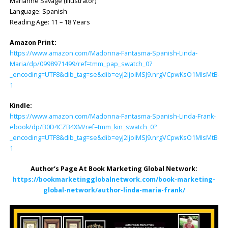
Marianne Savage (Illustrator)
Language: ‎Spanish
Reading Age: ‎11 – 18 Years
Amazon Print:
https://www.amazon.com/Madonna-Fantasma-Spanish-Linda-
Maria/dp/0998971499/ref=tmm_pap_swatch_0?
_encoding=UTF8&dib_tag=se&dib=eyJ2IjoiMSJ9.nrgVCpwKsO1MIsMtB
1
Kindle:
https://www.amazon.com/Madonna-Fantasma-Spanish-Linda-Frank-
ebook/dp/B0D4CZB4XM/ref=tmm_kin_swatch_0?
_encoding=UTF8&dib_tag=se&dib=eyJ2IjoiMSJ9.nrgVCpwKsO1MIsMtB
1
Author’s Page At Book Marketing Global Network:
https://bookmarketingglobalnetwork.com/book-marketing-
global-network/author-linda-maria-frank/