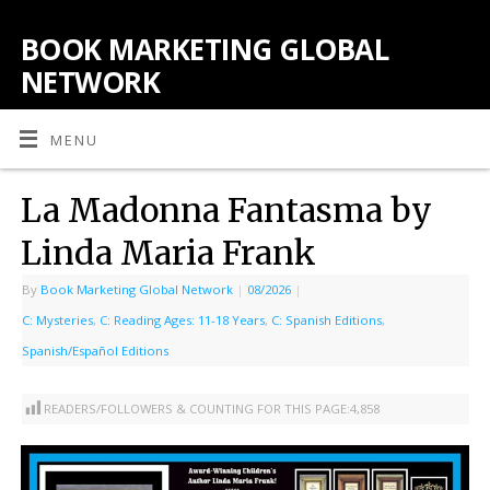
BOOK MARKETING GLOBAL
NETWORK
MENU
La Madonna Fantasma by
Linda Maria Frank
By
Book Marketing Global Network
|
08/2026
|
C: Mysteries
,
C: Reading Ages: 11-18 Years
,
C: Spanish Editions
,
Spanish/Español Editions
READERS/FOLLOWERS & COUNTING FOR THIS PAGE:
4,858