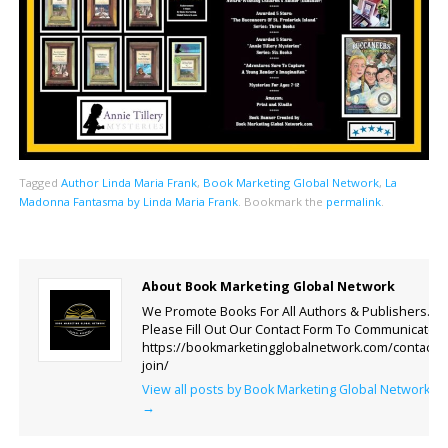
Tagged
Author Linda Maria Frank
,
Book Marketing Global Network
,
La
Madonna Fantasma by Linda Maria Frank
.
Bookmark the
permalink
.
About Book Marketing Global Network
We Promote Books For All Authors & Publishers.
Please Fill Out Our Contact Form To Communicate.
https://bookmarketingglobalnetwork.com/contact-
join/
View all posts by Book Marketing Global Network
→