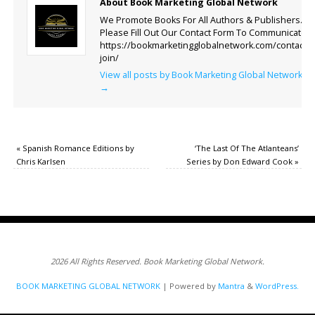
About Book Marketing Global Network
We Promote Books For All Authors & Publishers.
Please Fill Out Our Contact Form To Communicate.
https://bookmarketingglobalnetwork.com/contact-
join/
View all posts by Book Marketing Global Network
→
«
Spanish Romance Editions by
‘The Last Of The Atlanteans’
Chris Karlsen
Series by Don Edward Cook
»
2026 All Rights Reserved. Book Marketing Global Network.
BOOK MARKETING GLOBAL NETWORK
| Powered by
Mantra
&
WordPress.