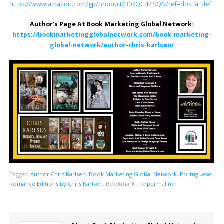
https://www.amazon.com/gp/product/B07QG4ZSQN/ref=dbs_a_def_rwt_h
Author’s Page At Book Marketing Global Network:
https://bookmarketingglobalnetwork.com/book-marketing-
global-network/author-chris-karlsen/
Tagged
Author Chris Karlsen
,
Book Marketing Global Network
,
Portuguese
Romance Editions by Chris Karlsen
.
Bookmark the
permalink
.