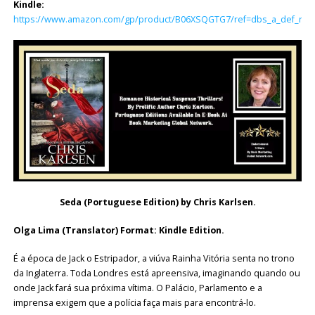
Kindle:
https://www.amazon.com/gp/product/B06XSQGTG7/ref=dbs_a_def_rwt_h
Seda (Portuguese Edition) by Chris Karlsen.
Olga Lima (Translator) Format: Kindle Edition.
É a época de Jack o Estripador, a viúva Rainha Vitória senta no trono
da Inglaterra. Toda Londres está apreensiva, imaginando quando ou
onde Jack fará sua próxima vítima. O Palácio, Parlamento e a
imprensa exigem que a polícia faça mais para encontrá-lo.