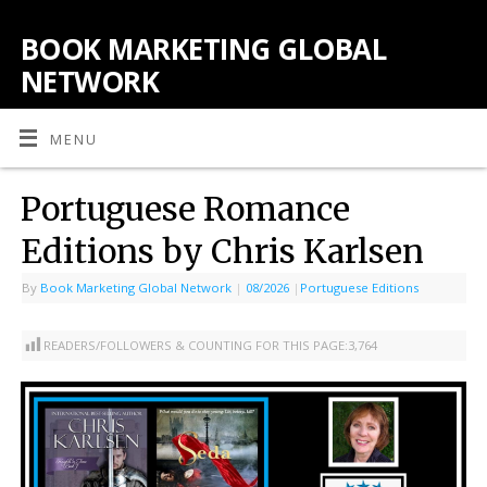
BOOK MARKETING GLOBAL
NETWORK
MENU
Portuguese Romance
Editions by Chris Karlsen
By
Book Marketing Global Network
|
08/2026
|
Portuguese Editions
READERS/FOLLOWERS & COUNTING FOR THIS PAGE:
3,764